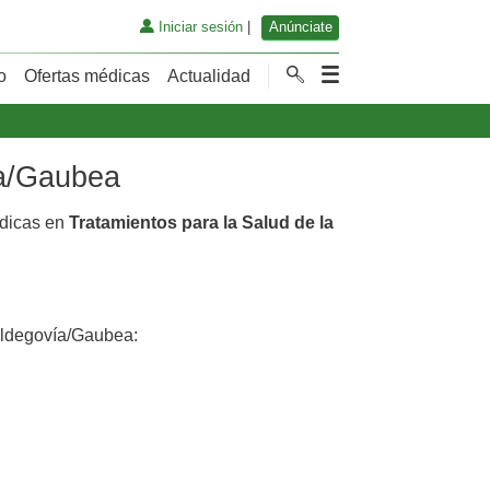
Iniciar sesión
|
Anúnciate
o
Ofertas médicas
Actualidad
ía/Gaubea
édicas en
Tratamientos para la Salud de la
ldegovía/Gaubea: