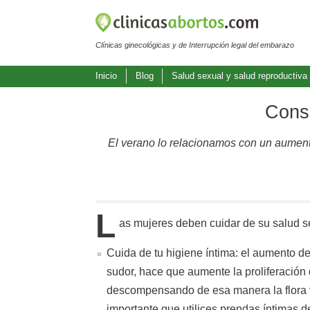
Clínicas ginecológicas y de Interrupción legal del embarazo
Inicio
Blog
Salud sexual y salud reproductiva
Conse
El verano lo relacionamos con un aumento 
L
as mujeres deben cuidar de su salud s
Cuida de tu higiene íntima: el aumento de
sudor, hace que aumente la proliferación
descompensando de esa manera la flora v
importante que utilices prendas íntimas 