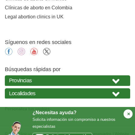
Clínicas de aborto en Colombia
Legal abortion clinics in UK
Síguenos en redes sociales
facebook
instagram
youtube
X
Búsquedas rápidas por
Personaliza tus cookies
¿Necesitas ayuda?
Solicita información sin compromiso a nuestros
especialistas
© 2026
clinicasabortos.com
| Todos los derechos reservados | Website