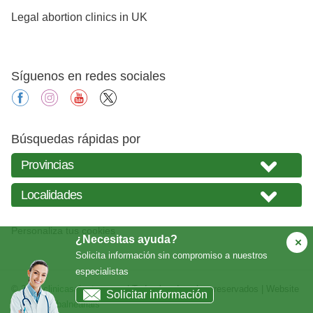
Legal abortion clinics in UK
Síguenos en redes sociales
facebook
instagram
youtube
X
Búsquedas rápidas por
Personaliza tus cookies
¿Necesitas ayuda?
Solicita información sin compromiso a nuestros
especialistas
© 2026
clinicasabortos.com
| Todos los derechos reservados | Website
Solicitar información
creada por
balneariais