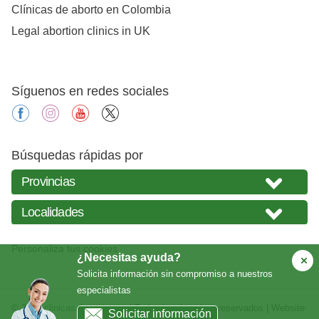
Clínicas de aborto en Colombia
Legal abortion clinics in UK
Síguenos en redes sociales
facebook
instagram
youtube
X
Búsquedas rápidas por
Personaliza tus cookies
¿Necesitas ayuda?
Solicita información sin compromiso a nuestros
especialistas
© 2026
clinicasabortos.com
| Todos los derechos reservados | Website
Solicitar información