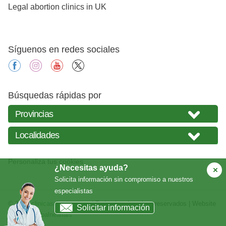
Legal abortion clinics in UK
Síguenos en redes sociales
facebook
instagram
youtube
X
Búsquedas rápidas por
Personaliza tus cookies
¿Necesitas ayuda?
Solicita información sin compromiso a nuestros
especialistas
© 2026
clinicasabortos.com
| Todos los derechos reservados | Website
Solicitar información
creada por
balneariais