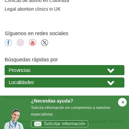
Clínicas de aborto en Colombia
Legal abortion clinics in UK
Síguenos en redes sociales
facebook
instagram
youtube
X
Búsquedas rápidas por
Personaliza tus cookies
¿Necesitas ayuda?
Solicita información sin compromiso a nuestros
especialistas
© 2026
clinicasabortos.com
| Todos los derechos reservados | Website
Solicitar información
creada por
balneariais