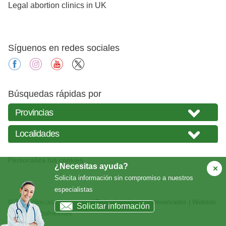
Legal abortion clinics in UK
Síguenos en redes sociales
facebook
instagram
youtube
X
Búsquedas rápidas por
Personaliza tus cookies
¿Necesitas ayuda?
Solicita información sin compromiso a nuestros
especialistas
© 2026
clinicasabortos.com
| Todos los derechos reservados | Website
Solicitar información
creada por
balneariais