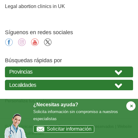
Legal abortion clinics in UK
Síguenos en redes sociales
facebook
instagram
youtube
X
Búsquedas rápidas por
Personaliza tus cookies
¿Necesitas ayuda?
Solicita información sin compromiso a nuestros
especialistas
© 2026
clinicasabortos.com
| Todos los derechos reservados | Website
Solicitar información
creada por
balneariais