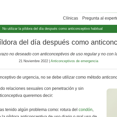
Clínicas
Pregunta al expert
No utilizar la píldora del día después como anticonceptivo habitual
 píldora del día después como anticonc
azo no deseado con anticonceptivos de uso regular y no con la
21 Noviembre 2022 |
Anticonceptivos de emergencia
nceptivo de urgencia, no se debe utilizar como método anticonc
do relaciones sexuales con penetración y sin
nticonceptiva queremos decir:
has tenido algún problema como: rotura del
condón
,
 la píldora anticonceptiva de uso diario o mal uso de