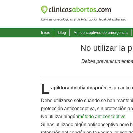
Clínicas ginecológicas y de Interrupción legal del embarazo
Inicio
Blog
Anticonceptivos de emergencia
No utilizar la
Debes prevenir un embar
L
a
píldora del día después
es un antico
Debe utilizarse solo cuando se han manteni
protección anticonceptiva, sin protección a
No utilizar ningún
método anticonceptivo
Si has utilizado algún anticonceptivo pero 
retención del condón en la vagina, olvido de