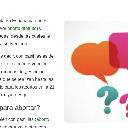
ita en España ya que el
(ver
aborto gratuito
) y
adas, desde las cuales te
la subvención.
s decir, con pastillas es de
rgico o con intervención
 semanas de gestación,
s que se realizan hasta las
 para los abortos en la 21
 mayor riesgo.
para abortar?
ien con pastillas (
aborto
de embarazo, o bien con