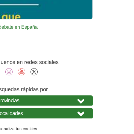
l debate en España
guenos en redes sociales
facebook
instagram
youtube
X
squedas rápidas por
sonaliza tus cookies