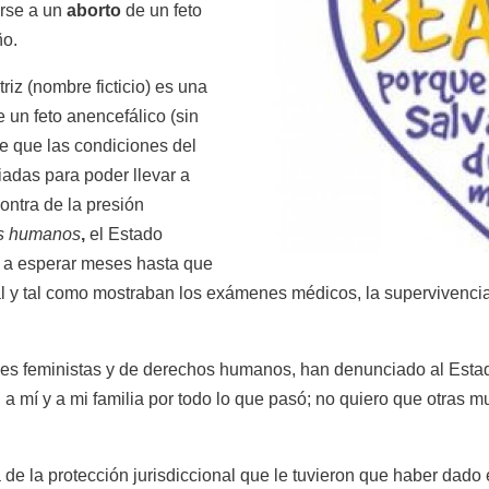
erse a un
aborto
de un feto
ño.
iz (nombre ficticio) es una
un feto anencefálico (sin
de que las condiciones del
piadas para poder llevar a
ontra de la presión
os humanos
,
el Estado
ó a esperar meses hasta que
ual y tal como mostraban los exámenes médicos, la supervivenci
nes feministas y de derechos humanos, han denunciado al Esta
a mí y a mi familia por todo lo que pasó; no quiero que otras 
e la protección jurisdiccional que le tuvieron que haber dad