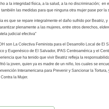
ho a la integridad física, a la salud, a la no discriminación; e
o también las medidas para que ninguna otra mujer pase por la 
cia es que se repare integralmente el daño sufrido por Beatriz, 
arantizar plenamente a las mujeres, entre otros derechos, el
der
tela judicial efectiva”
IDH son La Colectiva Feminista para el Desarrollo Local de El 
co y Eugenésico de El Salvador, IPAS Centroamérica y el Centro
riencia que ha tenido que vivir Beatriz refleja la responsabilid
rió la joven, quien ya es madre de un niño, los cuales se encu
ención Interamericana para Prevenir y Sancionar la Tortura, 
 Contra la Mujer.