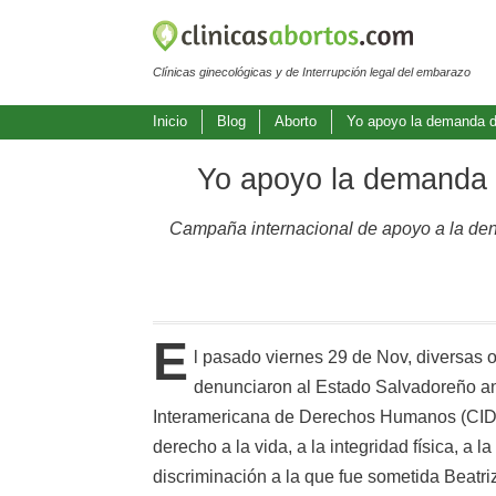
Clínicas ginecológicas y de Interrupción legal del embarazo
Inicio
Blog
Aborto
Yo apoyo la demanda de
Yo apoyo la demanda d
Campaña internacional de apoyo a la denu
E
l pasado viernes 29 de Nov, diversas 
denunciaron al Estado Salvadoreño an
Interamericana de Derechos Humanos (CIDH)
derecho a la vida, a la integridad física, a la
discriminación a la que fue sometida Beatri