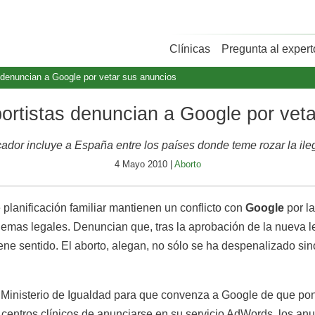
Clínicas
Pregunta al expert
s denuncian a Google por vetar sus anuncios
bortistas denuncian a Google por vet
ador incluye a España entre los países donde teme rozar la ile
4 Mayo 2010 |
Aborto
e planificación familiar mantienen un conflicto con
Google
por la
emas legales. Denuncian que, tras la aprobación de la nueva l
tiene sentido. El aborto, alegan, no sólo se ha despenalizado s
l Ministerio de Igualdad para que convenza a Google de que ponga
s centros clínicos de anunciarse en su servicio AdWords, los a