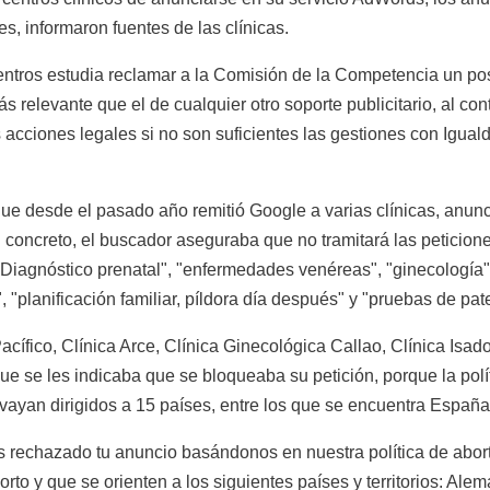
s, informaron fuentes de las clínicas.
entros estudia reclamar a la Comisión de la Competencia un po
relevante que el de cualquier otro soporte publicitario, al cont
cciones legales si no son suficientes las gestiones con Iguald
e desde el pasado año remitió Google a varias clínicas, anunc
n concreto, el buscador aseguraba que no tramitará las peticione
iagnóstico prenatal", "enfermedades venéreas", "ginecología", "
d", "planificación familiar, píldora día después" y "pruebas de pat
Pacífico, Clínica Arce, Clínica Ginecológica Callao, Clínica Is
 se les indicaba que se bloqueaba su petición, porque la pol
vayan dirigidos a 15 países, entre los que se encuentra España
rechazado tu anuncio basándonos en nuestra política de abor
to y que se orienten a los siguientes países y territorios: Alema