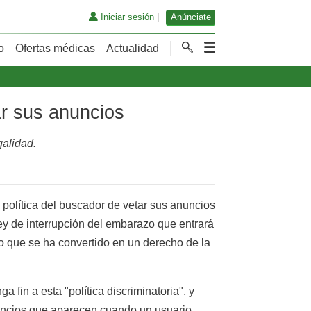
Iniciar sesión
|
Anúnciate
o
Ofertas médicas
Actualidad
ar sus anuncios
galidad.
 política del buscador de vetar sus anuncios
ey de interrupción del embarazo que entrará
ino que se ha convertido en un derecho de la
 fin a esta "política discriminatoria", y
nuncios que aparecen cuando un usuario