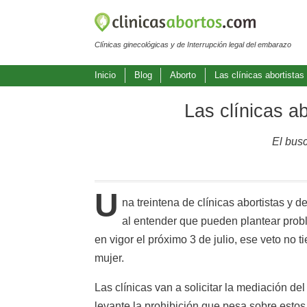
Clínicas ginecológicas y de Interrupción legal del embarazo
Inicio
Blog
Aborto
Las clínicas abortista
Las clínicas a
El busc
U
na treintena de clínicas abortistas y d
al entender que pueden plantear probl
en vigor el próximo 3 de julio, ese veto no 
mujer.
Las clínicas van a solicitar la mediación de
levante la prohibición que pesa sobre esto