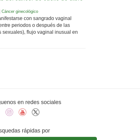
|
Cáncer ginecológico
ifestarse con sangrado vaginal
entre periodos o después de las
 sexuales), flujo vaginal inusual en
guenos en redes sociales
facebook
instagram
youtube
X
squedas rápidas por