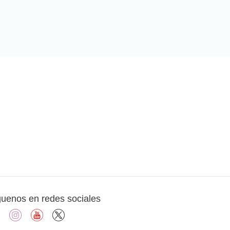
guenos en redes sociales
facebook
instagram
youtube
X