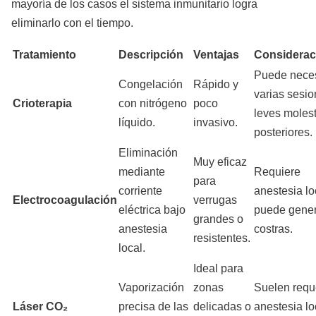
mayoría de los casos el sistema inmunitario logra
eliminarlo con el tiempo.
Tratamiento
Descripción
Ventajas
Considerac
Puede neces
Congelación
Rápido y
varias sesio
Crioterapia
con nitrógeno
poco
leves molest
líquido.
invasivo.
posteriores.
Eliminación
Muy eficaz
mediante
Requiere
para
corriente
anestesia lo
Electrocoagulación
verrugas
eléctrica bajo
puede gener
grandes o
anestesia
costras.
resistentes.
local.
Ideal para
Vaporización
zonas
Suelen reque
Láser CO₂
precisa de las
delicadas o
anestesia lo