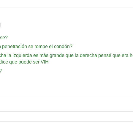
H
rse?
on penetración se rompe el condón?
echa la izquierda es más grande que la derecha pensé que era h
dice que puede ser VIH
?