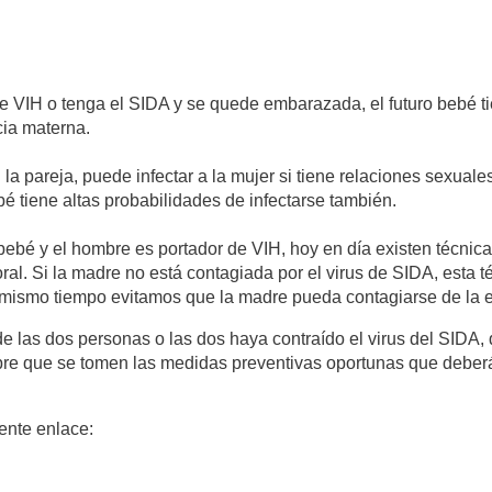
e VIH o tenga el SIDA y se quede embarazada, el futuro bebé ti
cia materna.
la pareja, puede infectar a la mujer si tiene relaciones sexuale
é tiene altas probabilidades de infectarse también.
 bebé y el hombre es portador de VIH, hoy en día existen técn
oral. Si la madre no está contagiada por el virus de SIDA, esta t
l mismo tiempo evitamos que la madre pueda contagiarse de la
e las dos personas o las dos haya contraído el virus del SIDA,
pre que se tomen las medidas preventivas oportunas que deberá
iente enlace: