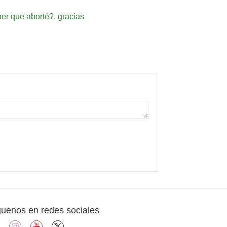
er que aborté?, gracias
guenos en redes sociales
facebook
instagram
youtube
X