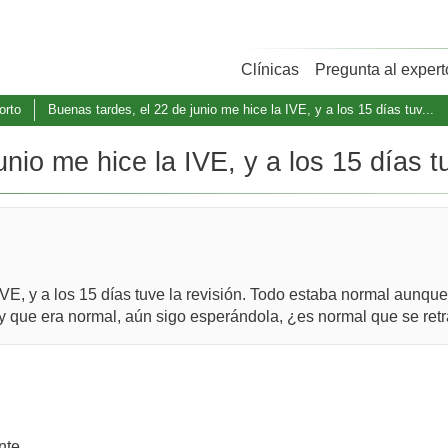
Clínicas
Pregunta al expert
orto
Buenas tardes, el 22 de junio me hice la IVE, y a los 15 días tuv...
nio me hice la IVE, y a los 15 días tu
 IVE, y a los 15 días tuve la revisión. Todo estaba normal aun
 y que era normal, aún sigo esperándola, ¿es normal que se ret
nte