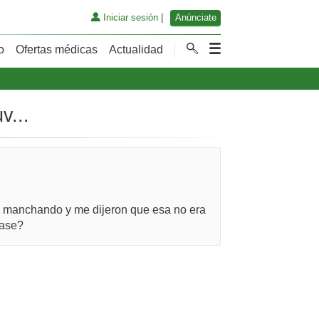
Iniciar sesión
|
Anúnciate
o
Ofertas médicas
Actualidad
v...
que manchando y me dijeron que esa no era
rase?