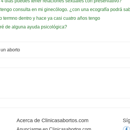
e 4 días puedes tener relaciones sexuales con preservativo?
 tengo consulta en mi ginecólogo. ¿con una ecografía podrá sab
o termno dentro y hace ya casi cuatro años tengo
ré de alguna ayuda psicológica?
 un aborto
Acerca de Clinicasabortos.com
Sí
Anunciarme en Clinicasabortos.com