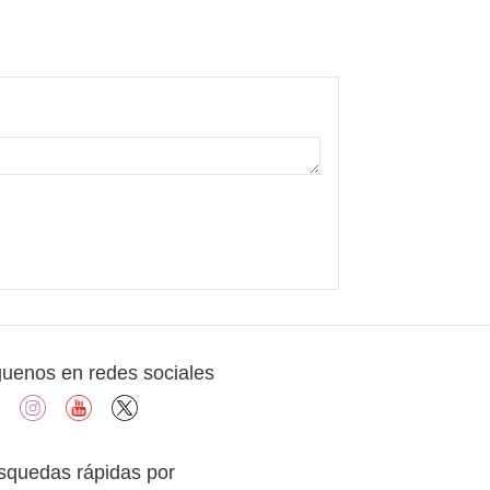
guenos en redes sociales
facebook
instagram
youtube
X
squedas rápidas por