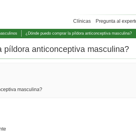
Clínicas
Pregunta al expert
masculinos
¿Dónde puedo comprar la píldora anticonceptiva masculina?
píldora anticonceptiva masculina?
nceptiva masculina?
nte