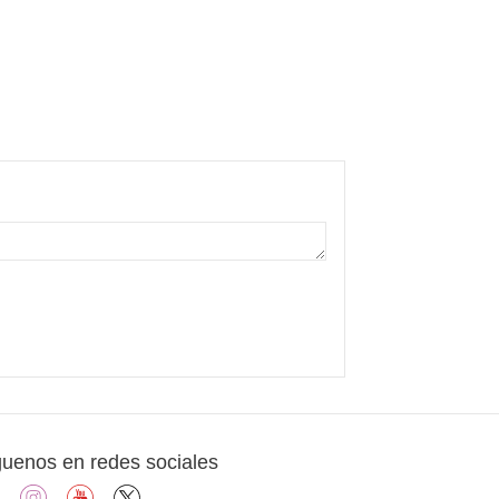
guenos en redes sociales
facebook
instagram
youtube
X