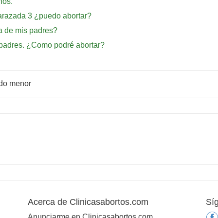
ños.
arazada 3 ¿puedo abortar?
a de mis padres?
s padres. ¿Como podré abortar?
ndo menor
Acerca de Clinicasabortos.com
Sí
Anunciarme en Clinicasabortos.com