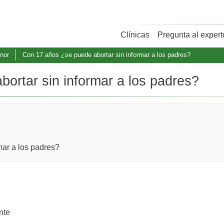
Clínicas
Pregunta al expert
nor
Con 17 años ¿se puede abortar sin informar a los padres?
ortar sin informar a los padres?
mar a los padres?
nte