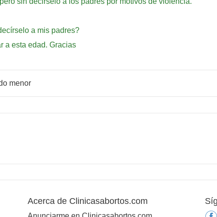
pero sin decirselo a los padres por motivos de violencia.
decírselo a mis padres?
r a esta edad. Gracias
ndo menor
Acerca de Clinicasabortos.com
Sí
Anunciarme en Clinicasabortos.com