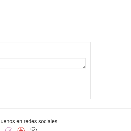
guenos en redes sociales
facebook
instagram
youtube
X