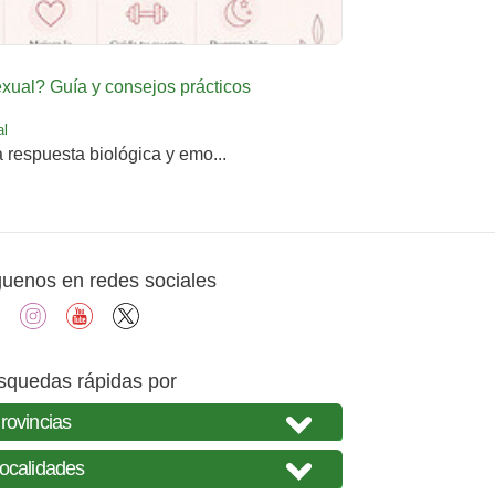
ual? Guía y consejos prácticos
al
a respuesta biológica y emo...
guenos en redes sociales
facebook
instagram
youtube
X
squedas rápidas por