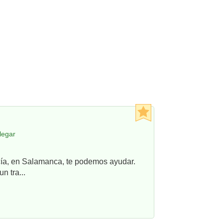
legar
ncía, en Salamanca, te podemos ayudar.
n tra...