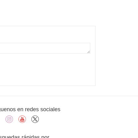
guenos en redes sociales
facebook
instagram
youtube
X
squedas rápidas por