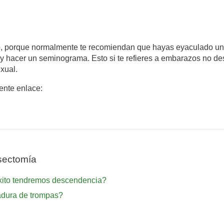
do, porque normalmente te recomiendan que hayas eyaculado un
 y hacer un seminograma. Esto si te refieres a embarazos no 
xual.
iente enlace:
sectomía
 éxito tendremos descendencia?
adura de trompas?