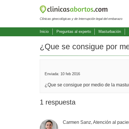
Clínicas ginecológicas y de Interrupción legal del embarazo
Inicio
Preguntas al experto
Masturbación
¿Que se consigue por me
Enviada: 10 feb 2016
¿Que se consigue por medio de la mastu
1 respuesta
Carmen Sanz, Atención al pacie