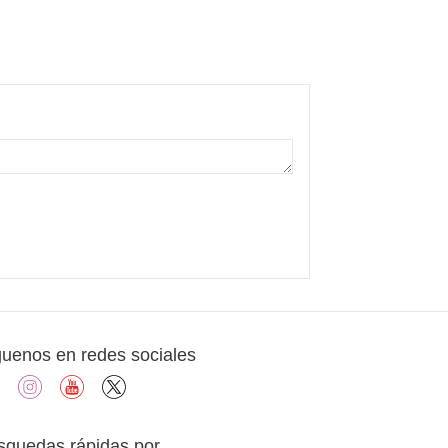
guenos en redes sociales
facebook
instagram
youtube
X
squedas rápidas por