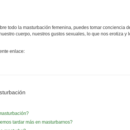
obre todo la masturbación femenina, puedes tomar conciencia de
estro cuerpo, nuestros gustos sexuales, lo que nos erotiza y lo
iente enlace:
sturbación
 masturbación?
odemos tardar más en masturbarnos?