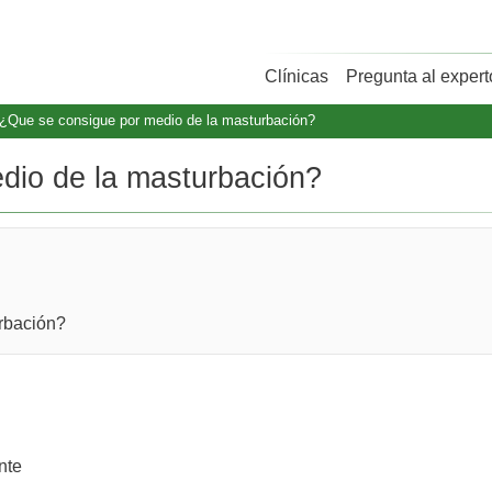
Clínicas
Pregunta al expert
¿Que se consigue por medio de la masturbación?
dio de la masturbación?
rbación?
nte