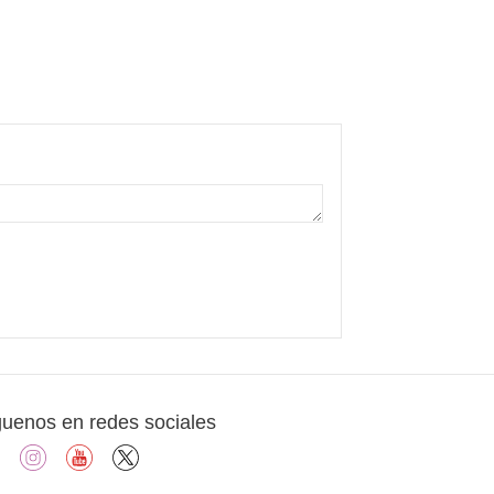
guenos en redes sociales
facebook
instagram
youtube
X