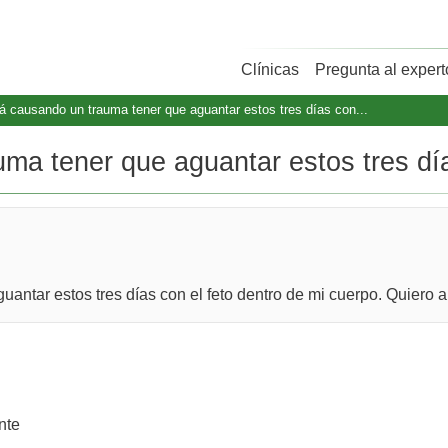
Clínicas
Pregunta al expert
á causando un trauma tener que aguantar estos tres días con...
ma tener que aguantar estos tres día
ntar estos tres días con el feto dentro de mi cuerpo. Quiero a
nte