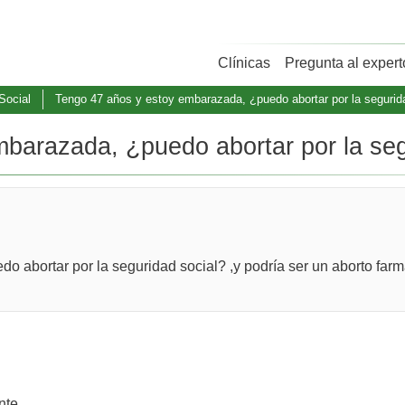
Clínicas
Pregunta al expert
Social
Tengo 47 años y estoy embarazada, ¿puedo abortar por la segurida
barazada, ¿puedo abortar por la seg
 abortar por la seguridad social? ,y podría ser un aborto farm
nte