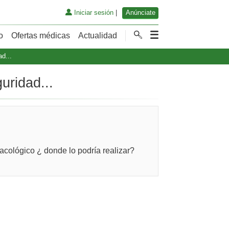
Iniciar sesión
|
Anúnciate
o
Ofertas médicas
Actualidad
d...
uridad...
acológico ¿ donde lo podría realizar?