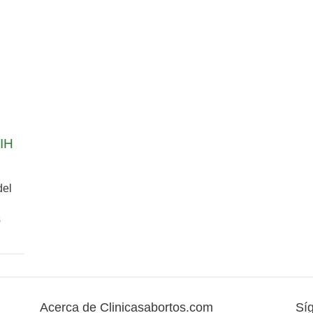
VIH
del
s
Acerca de Clinicasabortos.com
Sí