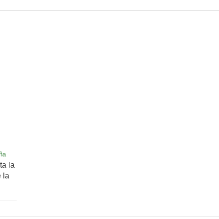
ña
ta la
 la