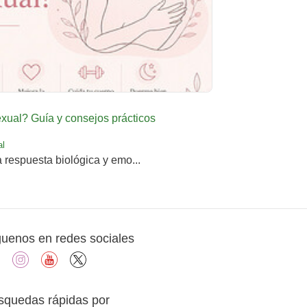
ual? Guía y consejos prácticos
al
a respuesta biológica y emo...
guenos en redes sociales
facebook
instagram
youtube
X
squedas rápidas por