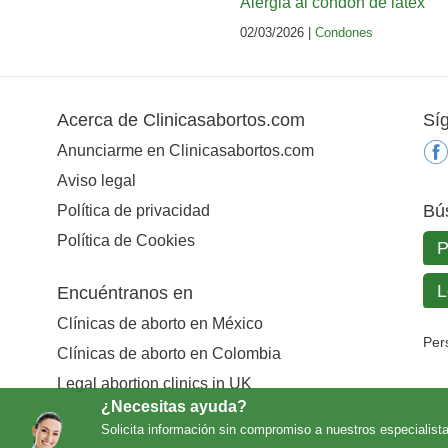
Alergia al condón de látex
02/03/2026 |
Condones
Acerca de Clinicasabortos.com
Sí
Anunciarme en Clinicasabortos.com
Aviso legal
Bú
Política de privacidad
Política de Cookies
Encuéntranos en
Clínicas de aborto en México
Per
Clínicas de aborto en Colombia
Legal abortion clinics in UK
¿Necesitas ayuda?
Solicita información sin compromiso a nuestros especialist