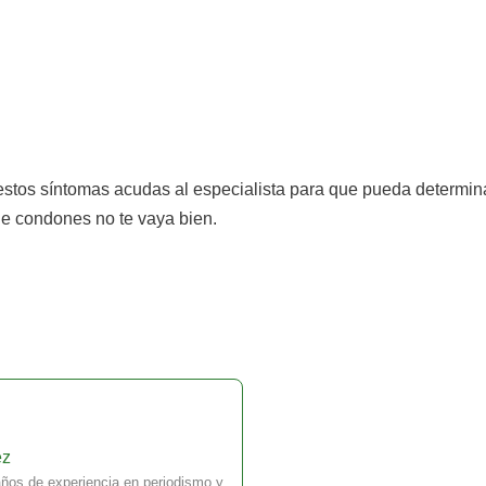
stos síntomas acudas al especialista para que pueda determinar s
 de condones no te vaya bien.
ez
ños de experiencia en periodismo y