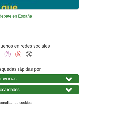
l debate en España
guenos en redes sociales
facebook
instagram
youtube
X
squedas rápidas por
sonaliza tus cookies