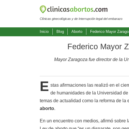
Clínicas ginecológicas y de Interrupción legal del embarazo
Inicio
Blog
Aborto
Federico Mayor Zaragoz
Federico Mayor Za
Mayor Zaragoza fue director de la U
E
stas afirmaciones las realizó en el cier
de humanidades de la Universidad de
temas de actualidad como la reforma de la 
aborto
.
En un encuentro con medios, afirmó sobre l
Ley de aborto que “es un disparate, son ge