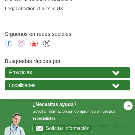
Legal abortion clinics in UK
Síguenos en redes sociales
facebook
instagram
youtube
X
Búsquedas rápidas por
Personaliza tus cookies
¿Necesitas ayuda?
Solicita información sin compromiso a nuestros
especialistas
© 2026
clinicasabortos.com
| Todos los derechos reservados | Website
Solicitar información
creada por
balneariais