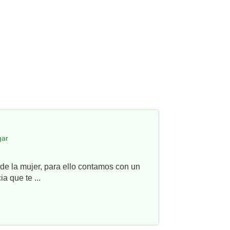
gar
e la mujer, para ello contamos con un
a que te ...