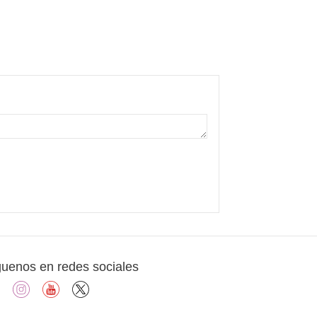
guenos en redes sociales
facebook
instagram
youtube
X