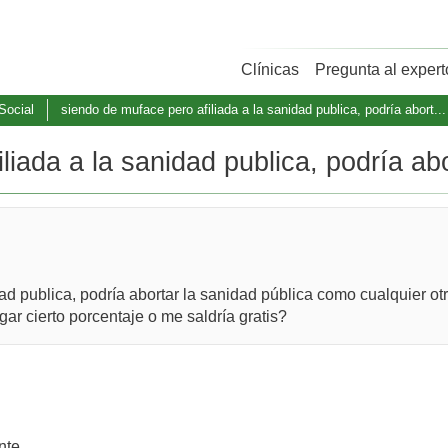
Clínicas
Pregunta al expert
Social
siendo de muface pero afiliada a la sanidad publica, podría abort...
iada a la sanidad publica, podría abo
ad publica, podría abortar la sanidad pública como cualquier o
gar cierto porcentaje o me saldría gratis?
nte