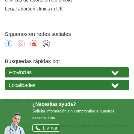
Legal abortion clinics in UK
Síguenos en redes sociales
facebook
instagram
youtube
X
Búsquedas rápidas por
Personaliza tus cookies
¿Necesitas ayuda?
Solicita información sin compromiso a nuestros
especialistas
© 2026
clinicasabortos.com
| Todos los derechos reservados | Website
Llamar
creada por
balneariais