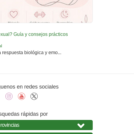
ual? Guía y consejos prácticos
al
a respuesta biológica y emo...
guenos en redes sociales
facebook
instagram
youtube
X
squedas rápidas por